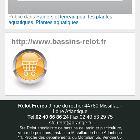
Publié dans
Paniers et terreau pour les plantes
aquatiques
,
Plantes aquatiques
http://www.bassins-relot.fr
Relot Freres
9, rue du rocher 44780 Missillac -
Loire Atlantique
Tel.02 40 66 86 24
Fax.02 40 53 29 75
ste.relot@orange.fr
Ste Relot specialiste de bassins de jardin et pisciculture,
vente de poissons, installe a Missillac en Loire Atlantique
44, Proche des departements du Morbihan 56, Vendee 85,