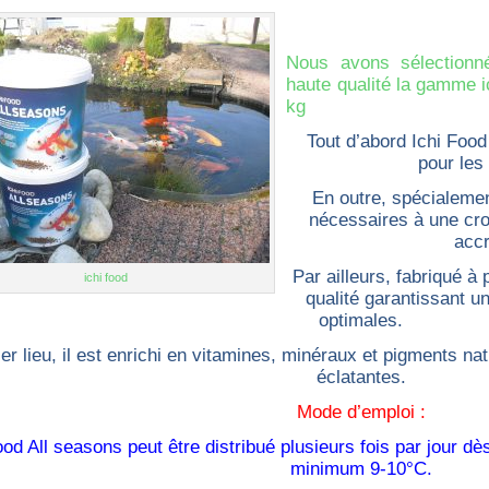
Nous avons sélectionn
haute qualité la gamme i
kg
Tout d’abord Ichi Food
pour les
En outre, spécialeme
nécessaires à une cro
accr
Par ailleurs, fabriqué à
ichi food
qualité garantissant u
optimales.
er lieu, il est enrichi en vitamines, minéraux et pigments na
éclatantes.
Mode d’emploi :
ood All seasons peut être distribué plusieurs fois par jour dè
minimum 9-10°C.