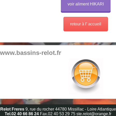
voir aliment HIKARI
retour à l’ accueil
/www.bassins-relot.fr
Relot Freres
9, rue du rocher 44780 Missillac - Loire Atlantique
Tel.02 40 66 86 24
Fax.02 40 53 29 75
ste.relot@orange.fr