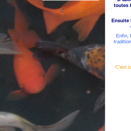
toutes 
Ensuite 
Enfin,
traditio
C’est l