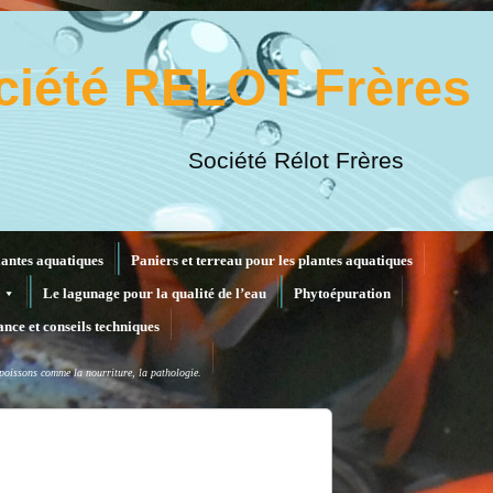
ciété RELOT Frères
Société Rélot Frères
lantes aquatiques
Paniers et terreau pour les plantes aquatiques
Le lagunage pour la qualité de l’eau
Phytoépuration
ance et conseils techniques
x poissons comme la nourriture, la pathologie.