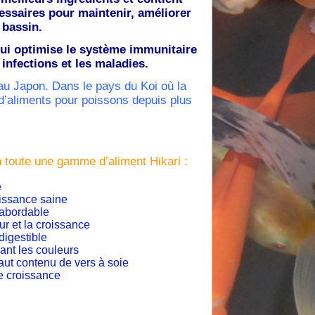
essaires pour maintenir, améliorer
 bassin.
 qui optimise le système immunitaire
 infections et les maladies.
 au Japon. Dans le pays du Koi où la
r d’aliments pour poissons depuis plus
on toute une gamme d’aliment Hikari :
e
oissance saine
 abordable
ur et la croissance
digestible
ant les couleurs
ut contenu de vers à soie
e croissance