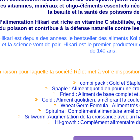
les vitamines, minéraux et oligo-éléments essentiels néc
la beauté et la santé des poissons de
l’alimentation Hikari est riche en vitamine C stabilisée,
du poisson et contribue à la défense naturelle contre les
 Hikari est depuis des années le bestseller des aliments Koi
n et la science vont de pair, Hikari est le premier producteu
de 140 ans.
a raison pour laquelle la société Rélot met à votre dispositi
combi pack : Gold et Stapl
Spaple : Aliment quotidien pour une cr
Friend : Aliment de base complet et
Gold : Aliment quotidien, améliorant la coule
Wheat Germ Formula : Aliment très 
Spirulna : Complément alimentaire amélior
Silkworm :Augmentation de la croissance avec un ha
Hi-growth : Complément alimentaire d