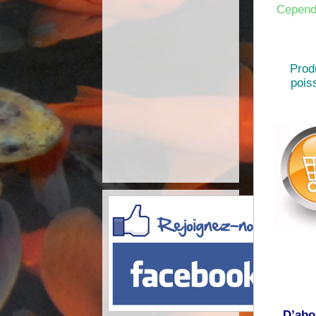
Cependa
Prod
pois
D’abo