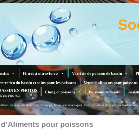
So
assins
Filtres à ultraviolets
Variétés de poisson de bassin
P
entretien du bassin et soins pour les poissons
Vente d'aliments pour poissons
BASSIN EN PHOTOS
Etang et poissons
Poissons de bassin
Assist
IN EN PHOTOS
stions sur le bassin de jardin, les étangs, les milieux aquatiques. Aussi sur toutes les questions relatives au
 d’Aliments pour poissons