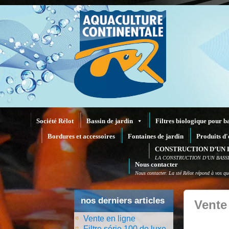
Société Rélot
Bassin de jardin
Filtres biologique pour b
Bordures et accessoires
Fontaines de jardin
Produits d'
CONSTRUCTION D’UN 
LA CONSTRUCTION D’UN BASS
Nous contacter
Nous contacter. La sté Rélot répond à vos que
nos derniers articles
Vente
Vente en ligne
Filtre série 100 de luxe