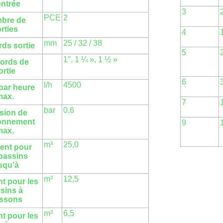
entrée
3
PCE
2
bre de
rties
4
mm
25 / 32 / 38
ds sortie
5
1″, 1 ¼ », 1 ½ »
ords de
ortie
6
l/h
4500
 par heure
max.
7
bar
0,6
sion de
ionnement
9
max.
m³
25,0
ent pour
bassins
squ’à
m³
12,5
t pour les
sins à
issons
m³
6,5
t pour les