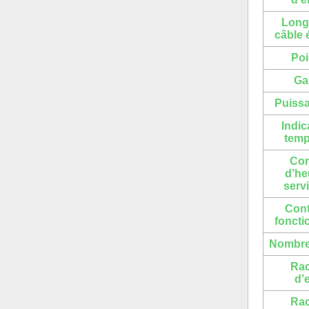
Long
câble 
Poi
Ga
Puiss
Indic
temp
Co
d’he
serv
Cont
fonct
Nombre
Ra
d’
Ra