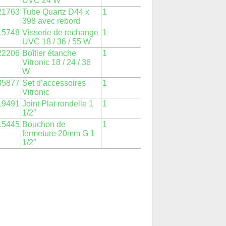
UVC 24 W
21763
Tube Quartz D44 x
1
398 avec rebord
15748
Visserie de rechange
1
UVC 18 / 36 / 55 W
22206
Boîtier étanche
1
Vitronic 18 / 24 / 36
W
35877
Set d’accessoires
1
Vitronic
19491
Joint Plat rondelle 1
1
1/2″
15445
Bouchon de
1
fermeture 20mm G 1
1/2″