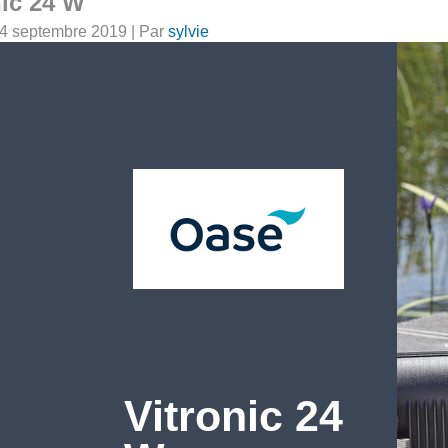
nic 24 W
4 septembre 2019
|
Par
sylvie
Vitronic 24