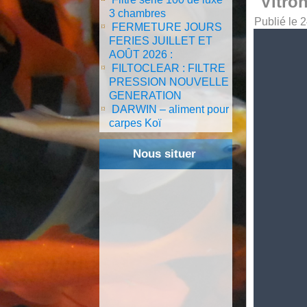
Vitro
3 chambres
Publié le
2
FERMETURE JOURS
FERIES JUILLET ET
AOÛT 2026 :
FILTOCLEAR : FILTRE
PRESSION NOUVELLE
GENERATION
DARWIN – aliment pour
carpes Koï
Nous situer