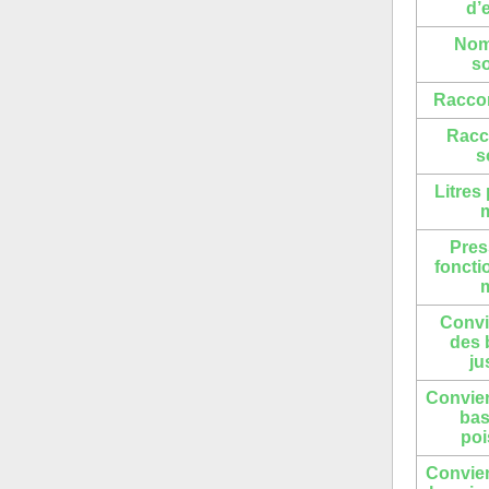
d’
Nom
so
Raccor
Racc
s
Litres
Pres
fonct
Convi
des 
ju
Convien
bas
po
Convien