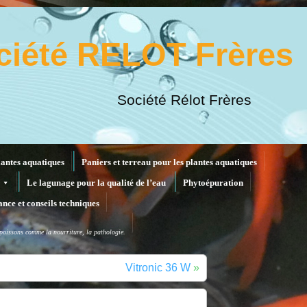
ciété RELOT Frères
Société Rélot Frères
lantes aquatiques
Paniers et terreau pour les plantes aquatiques
Le lagunage pour la qualité de l’eau
Phytoépuration
ance et conseils techniques
x poissons comme la nourriture, la pathologie.
Vitronic 36 W
»