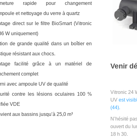
rmeture rapide pour changement
mpoule et nettoyage du verre à quartz
tage direct sur le filtre BioSmart (Vitronic
36 W uniquement)
ition de grande qualité dans un boîtier en
stique résistant aux chocs.
tage facilité grâce à un matériel de
Venir dé
nchement complet
rni avec ampoule UV de qualité
Vitronic 24 
urité contre les lésions oculaires 100 %
UV
est visi
tifiée VDE
(44).
vient aux bassins jusqu’à 25,0 m³
N’hésité pa
ouvert du lu
18 h 30.