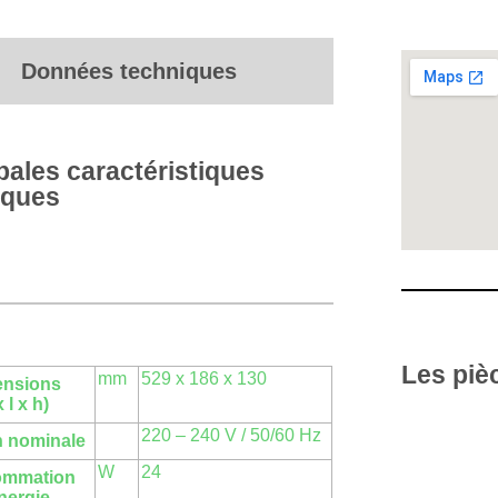
Données techniques
pales caractéristiques
iques
Les piè
mm
529 x 186 x 130
ensions
x l x h)
220 – 240 V / 50/60 Hz
n nominale
W
24
ommation
nergie