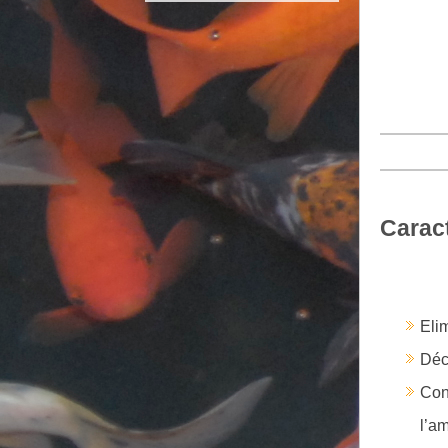
Caract
Eli
Déc
Con
l’a