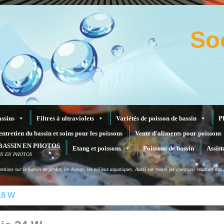
So
assins
Filtres à ultraviolets
Variétés de poisson de bassin
P
entretien du bassin et soins pour les poissons
Vente d'aliments pour poissons
BASSIN EN PHOTOS
Etang et poissons
Poissons de bassin
Assist
IN EN PHOTOS
stions sur le bassin de jardin, les étangs, les milieux aquatiques. Aussi sur toutes les questions relatives au
 18 W