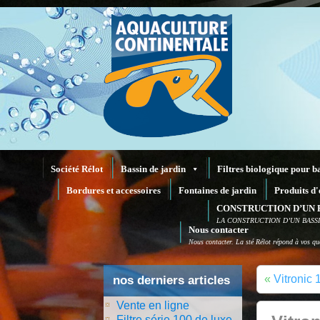
Société Rélot
Bassin de jardin
Filtres biologique pour b
Bordures et accessoires
Fontaines de jardin
Produits d'
CONSTRUCTION D’UN 
LA CONSTRUCTION D’UN BASS
Nous contacter
Nous contacter. La sté Rélot répond à vos que
«
Vitronic
nos derniers articles
Vente en ligne
Filtre série 100 de luxe