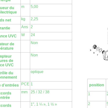
m
5,00
ueur du
électrique
kg
2,25
ds net
Ans
2
rantie
W
24
ance UVC
Non
ateur de
érature
Non
mpteur
ures de
ice UVC
optique
rôle du
ionnement
PCE
1
position
 d’entrées
mm
25 / 32 / 38
ccords
1
entrée
2
1″, 1 ¼ », 1 ½ »
ccords