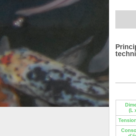
Princi
techn
Dim
(L 
Tensio
Cons
d’é