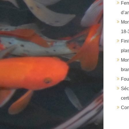
Fe
d’a
Mon
18-
Fin
pla
Mon
bra
Fou
Séc
cer
Con