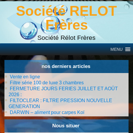
Société RELOT
Frères
Société Rélot Frères
MENU
nos derniers articles
Vente en ligne
Filtre série 100 de luxe 3 chambres
FERMETURE JOURS FERIES JUILLET ET AOÛT
2026 :
FILTOCLEAR : FILTRE PRESSION NOUVELLE
GENERATION
DARWIN – aliment pour carpes Koï
Nous situer