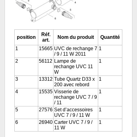
Réf.
position
Nom du produit
Quantité
art.
1
15665
UVC de rechange 7
1
/ 9 / 11 W 2011
2
56112
Lampe de
1
rechange UVC 11
W
3
13312
Tube Quartz D33 x
1
200 avec rebord
4
15535
Visserie de
1
rechange UVC 7 / 9
/ 11
5
27576
Set d’accessoires
1
UVC 7 / 9 / 11 W
6
26940
Carter UVC 7 / 9 /
1
11 W