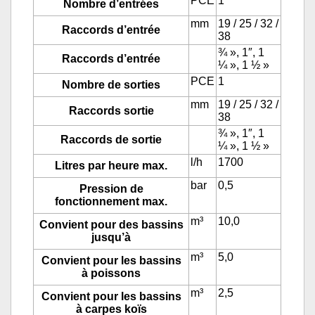
PCE
1
Nombre d’entrées
mm
19 / 25 / 32 /
Raccords d’entrée
38
¾ », 1″, 1
Raccords d’entrée
¼ », 1 ½ »
PCE
1
Nombre de sorties
mm
19 / 25 / 32 /
Raccords sortie
38
¾ », 1″, 1
Raccords de sortie
¼ », 1 ½ »
l/h
1700
Litres par heure max.
bar
0,5
Pression de
fonctionnement max.
m³
10,0
Convient pour des bassins
jusqu’à
m³
5,0
Convient pour les bassins
à poissons
m³
2,5
Convient pour les bassins
à carpes koïs