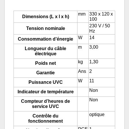
mm
330 x 120 x
Dimensions (L x l x h)
100
230 V / 50
Tension nominale
Hz
W
14
Consommation d’énergie
m
3,00
Longueur du câble
électrique
kg
1,30
Poids net
Ans
2
Garantie
W
11
Puissance UVC
Non
Indicateur de température
Non
Compteur d’heures de
service UVC
optique
Contrôle du
fonctionnement