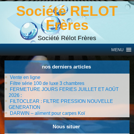
Société RELOT
Frères
Société Rélot Frères
MENU
nos derniers articles
Vente en ligne
Filtre série 100 de luxe 3 chambres
FERMETURE JOURS FERIES JUILLET ET AOÛT
2026 :
FILTOCLEAR : FILTRE PRESSION NOUVELLE
GENERATION
DARWIN – aliment pour carpes Koï
Nous situer