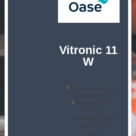
Vitronic 11
W
Eau du bassin limpide
par rayonnement UV
Grande efficacité
contre les
phytoplanctons, les
bactéries et les
germes